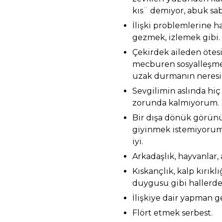
kıs¨ demiyor, abuk sa
İlişki problemlerine
gezmek, izlemek gibi.
Çekirdek aileden ötesiy
mecburen sosyalleşme
uzak durmanın neresi 
Sevgilimin aslında hi
zorunda kalmıyorum.
Bir dışa dönük görün
giyinmek istemiyorum
iyi.
Arkadaşlık, hayvanlar, 
Kıskançlık, kalp kırıkl
duygusu gibi hallerde
İlişkiye dair yapman g
Flört etmek serbest.