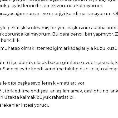
buk playlistlerini dinlemek zorunda kalmıyorum.
 harcayacağım zamanı ve enerjiyi kendime harcıyorum.
le pek ilişkisi olmamış biriyim, başkasının akrabalarını 
k zorunda kalmıyorum. Bu beni bencil biri yapmıyor. 
bencillik.
ç muhatap olmak istemediğim arkadaşlarıyla kuzu kuzu
ümlü içe dönük olarak bazen günlerce evden çıkmak, 
. Sadece evde kendi kendime takılıp bunun için vicd
aile gibi başka sevgilerin kıymeti artıyor.
ığı, terk edilme endişesi, anlaşılamamak, gaslighting, ank
n uzakta kalmak büyük rahatlatıcı.
erekenler listesi yorucu.