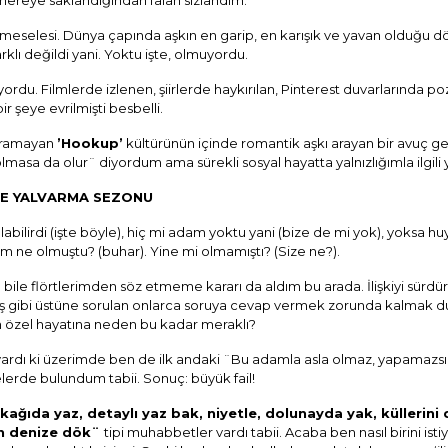
ereye saklandığından falan sızlandım.
işki meselesi. Dünya çapında aşkın en garip, en karışık ve yavan olduğu 
lı değildi yani. Yoktu işte, olmuyordu.
yordu. Filmlerde izlenen, şiirlerde haykırılan, Pinterest duvarlarında 
 şeye evrilmişti besbelli.
 aramayan
’Hookup’
kültürünün içinde romantik aşkı arayan bir avuç ger
olmasa da olur¨ diyordum ama sürekli sosyal hayatta yalnızlığımla ilgili
E YALVARMA SEZONU
kalabilirdi (işte böyle), hiç mi adam yoktu yani (bize de mi yok), yoksa
 ne olmuştu? (buhar). Yine mi olmamıştı? (Size ne?).
 bile flörtlerimden söz etmeme kararı da aldım bu arada. İlişkiyi sür
muş gibi üstüne sorulan onlarca soruya cevap vermek zorunda kalmak du
in özel hayatına neden bu kadar meraklı?
 vardı ki üzerimde ben de ilk andaki ¨Bu adamla asla olmaz, yapamazsın 
rde bulundum tabii. Sonuç: büyük fail!
n kağıda yaz, detaylı yaz bak, niyetle, dolunayda yak, küllerin
n denize dök¨
tipi muhabbetler vardı tabii. Acaba ben nasıl birini is