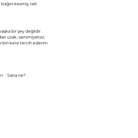
 bağını kesmiş, tek
şka bir şey değildir.
dan uzak, samimiyetsiz,
ı bin kere tercih ederim.
ın: ¨Sana ne?¨.