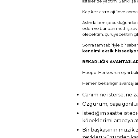
listeler de yaptım. Sanki işe 
Kaç kez astroloji ‘lovelanm
Aslında ben çocukluğundan 
eden ve bundan müthiş zevk al
ölecektim, çürüyecektim çı
Sonra tam tabiriyle bir sab
kendimi eksik hissediyo
BEKARLIĞIN AVANTAJLARI
Hoopp! Herkes ruh eşini bu
Hemen bekarlığın avantajlar
Canım ne isterse, ne 
Özgürüm, paşa gönlüm
İstediğim saatte istedi
köpeklerimi arabaya at
Bir başkasının müzik 
zevkleri yüzünden kaç