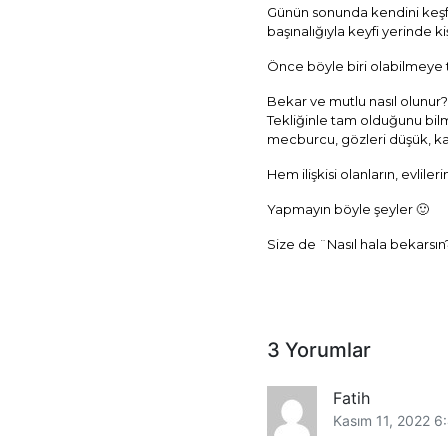
Günün sonunda kendini keşfe
başınalığıyla keyfi yerinde ki
Önce böyle biri olabilmeye 
Bekar ve mutlu nasıl olunur
Tekliğinle tam olduğunu bilm
mecburcu, gözleri düşük, kay
Hem ilişkisi olanların, evlil
Yapmayın böyle şeyler 🙂
Size de ¨Nasıl hala bekarsın
3 Yorumlar
Fatih
Kasım 11, 2022 6