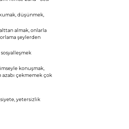
 Okumak, düşünmek,
alttan almak, onlarla
Zorlama şeylerden
 sosyalleşmek
kimseyle konuşmak,
an azabı çekmemek çok
siyete, yetersizlik