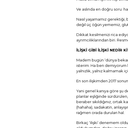
Ve aslında en doğru soru: hay
Nasıl yaşamamız gerektiği, b
değil üç öğün yememiz, glute
Dikkat kesilmenizi rica edi
ayrımcılıklarından biri. Res
İLİŞKİ GİBİ İLİŞKİ NEDİR Kİ
Madem bugün ‘dünya bekarlar
isterim. Ha ben demiyorum ki
yalnızlık, yalnız kalmamak içi
En son ilişkimden 2017 sonun
Yani genel kanıya göre şu d
planlar eşliğinde sürdürülen, 
beraber sıkıldığınız, ortak 
(hahaha), sadakatin, anlayışın
rağmen orada durulan hal.
Birkaç ‘ilişki’ denemem old