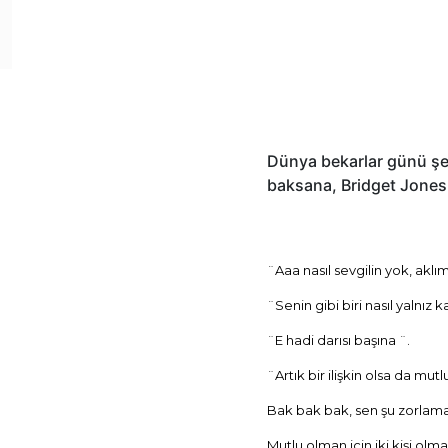
Dünya bekarlar günü şer
baksana, Bridget Jones
¨Aaa nasıl sevgilin yok, akl
¨Senin gibi biri nasıl yalnız ka
¨E hadi darısı başına ¨.
¨Artık bir ilişkin olsa da mut
Bak bak bak, sen şu zorlamay
Mutlu olman için iki kişi o