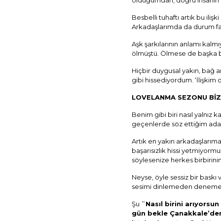
olduğumdan, doğru insanın n
Besbelli tuhaftı artık bu il
Arkadaşlarımda da durum fark
Aşk şarkılarının anlamı kalmı
ölmüştü. Ölmese de başka bir
Hiçbir duygusal yakın, bağ
gibi hissediyordum. ‘İlişkim 
LOVELANMA SEZONU BİZ
Benim gibi biri nasıl yalnız 
geçenlerde söz ettiğim adam
Artık en yakın arkadaşlarıma
başarısızlık hissi yetmiyor
söylesenize herkes birbirin
Neyse, öyle sessiz bir baskı
sesimi dinlemeden denemele
Şu
¨Nasıl birini arıyorsu
gün bekle Çanakkale’de