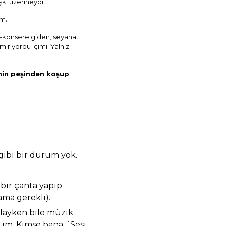
şki üzerineydi’.
ım
.
a-konsere giden, seyahat
miriyordu içimi. Yalnız
inin peşinden koşup
gibi bir durum yok.
e bir çanta yapıp
ama gerekli).
mlayken bile müzik
rum. Kimse bana ¨Sesi