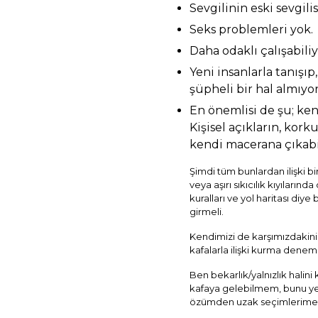
Sevgilinin eski sevgili
Seks problemleri yok.
Daha odaklı çalışabili
Yeni insanlarla tanışıp
şüpheli bir hal almıyo
En önemlisi de şu; ke
Kişisel açıkların, kor
kendi macerana çıkabi
Şimdi tüm bunlardan ilişki bi
veya aşırı sıkıcılık kıyılarınd
kuralları ve yol haritası diy
girmeli.
Kendimizi de karşımızdakini 
kafalarla ilişki kurma deneme
Ben bekarlık/yalnızlık hali
kafaya gelebilmem, bunu yet
özümden uzak seçimlerime, o