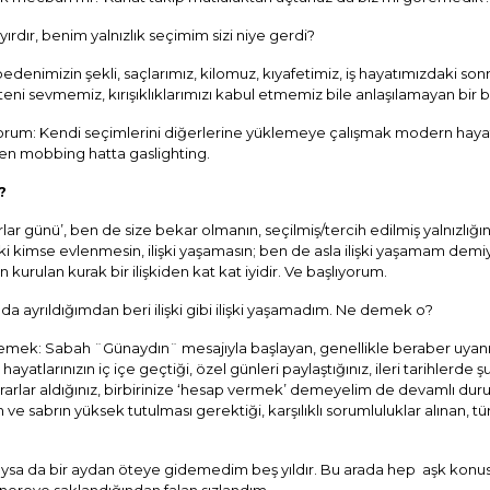
ırdır, benim yalnızlık seçimim sizi niye gerdi?
edenimizin şekli, saçlarımız, kilomuz, kıyafetimiz, iş hayatımızdaki son
ni sevmemiz, kırışıklıklarımızı kabul etmemiz bile anlaşılamayan bir b
yorum: Kendi seçimlerini diğerlerine yüklemeye çalışmak modern hay
men mobbing hatta gaslighting.
?
 günü’, ben de size bekar olmanın, seçilmiş/tercih edilmiş yalnızlığ
 kimse evlenmesin, ilişki yaşamasın; ben de asla ilişki yaşamam demiyo
n kurulan kurak bir ilişkiden kat kat iyidir. Ve başlıyorum.
da ayrıldığımdan beri ilişki gibi ilişki yaşamadım. Ne demek o?
emek: Sabah ¨Günaydın¨ mesajıyla başlayan, genellikle beraber uyanıl
hayatlarınızın iç içe geçtiği, özel günleri paylaştığınız, ileri tarihlerde
kararlar aldığınız, birbirinize ‘hesap vermek’ demeyelim de devamlı d
 ve sabrın yüksek tutulması gerektiği, karşılıklı sorumluluklar alınan, tü
uysa da bir aydan öteye gidemedim beş yıldır. Bu arada hep
aşk konus