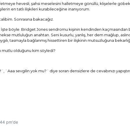
tmeye hevesli, şahsi meselesini halletmeye gönüllü, klişelerle göbek
şilerin en tatlı ilişkileri kurabileceğine inanıyorum.
talibim. Sonrasına bakacağız.
? İşte böyle. Bridget Jones sendromu kişinin kendinden kaçmasından ba
ekse mutluluğun anahtarı. Seni kusurlu, yanlış, her dem mağlup, aslın
gılı, tasmayla bağlanmış hissettiren bir ilişkinin mutsuzluğuna bekarlığ
erin mutlu olduğunu kim söyledi?
?¨, ¨Aaa sevgilin yok mu?¨ diye soran densizlere de cevabınızı yapıştır
:44 pm'de