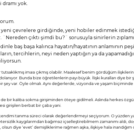
si dramı yok.
yorum.
, yeni çevrelere girdiğinde, yeni hobiler edinmek istediğ
r. ¨Nereden çıktı şimdi bu?¨ sorusuyla sinirlerin zıplamı
ndinle baş başa kalınca hayatın/hayatının anlamının pe
kuların, tercihlerin, neyi neden yaptığın ya da yapamadığ
liyorsun.
r tutsaklıkmış iması çıkmış olabilir. Maalesef benim gördüğüm ilişkileri
a dolanıyor. Bunda bize öğretilenlerin payı büyük. İlişki kuralları diye bir 
e bir şey var. Öyle olmalı. Aynı değerlerde, vizyonda ve yaşam biçiminde 
de bir kalıba sokma girişiminden öteye gidilmeli. Aslında herkes özgü
si girişilen berbat bir çaba yani.
ni kendimi tanıma süreci olarak değerlendirmeyi seçiyorum. O yüzden y
ersizlik kaygılarımdan bağımsız içselleştirebilmem zamanımı aldı, d
lsun diye ‘evet’ demişliklerime rağmen aşka, ilişkiye hala inandığım