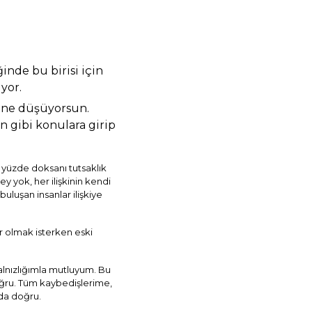
inde bu birisi için
yor.
şine düşüyorsun.
ın gibi konulara girip
n yüzde doksanı tutsaklık
şey yok, her ilişkinin kendi
buluşan insanlar ilişkiye
r olmak isterken eski
alnızlığımla mutluyum. Bu
oğru. Tüm kaybedişlerime,
 da doğru.