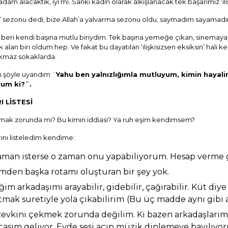
adam alacaktık, iyi mi.
Sanki kadın olarak alkışlanacak tek başarımız ‘ili
a’ sezonu dedi, bize Allah’a yalvarma sezonu oldu, saymadım sayamad
beri kendi başına mutlu biriydim. Tek başına yemeğe çıkan, sinemay
an biri oldum hep. Ve fakat bu dayatılan ‘ilişkisizsen eksiksin’ hali ke
kmaz sokaklarda.
ah şöyle uyandım ¨
Yahu ben yalnızlığımla mutluyum, kimin hayal
rum ki?¨.
 LİSTESİ
lmak zorunda mı? Bu kimin iddiası? Ya ruh eşim kendimsem?
ını listeledim kendime:
zaman isterse o zaman onu yapabiliyorum. Hesap verme 
den başka rotamı oluşturan bir şey yok.
ğim arkadaşımı arayabilir, gidebilir, çağırabilir. Küt diy
mak suretiyle yola çıkabilirim
(Bu üç madde aynı gibi 
zevkini çekmek zorunda değilim. Ki bazen arkadaşları
asım geliyor. Evde sesi açıp müzik dinlemeye bayılıyo