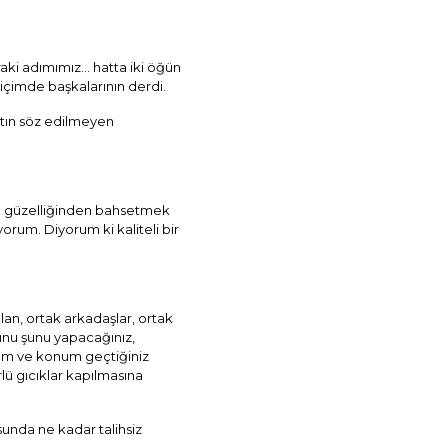
raki adımımız… hatta iki öğün
içimde başkalarının derdi.
atın söz edilmeyen
ın güzelliğinden bahsetmek
rum. Diyorum ki kaliteli bir
an, ortak arkadaşlar, ortak
 şunu şunu yapacağınız,
urum ve konum geçtiğiniz
rlü gıcıklar kapılmasına
unda ne kadar talihsiz