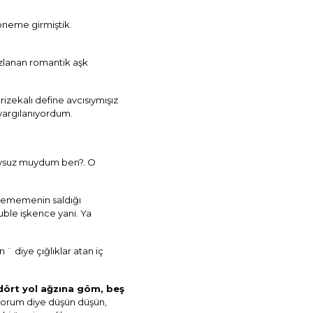
döneme girmiştik.
pozlanan romantik aşk
izekalı define avcısıymışız
 yargılanıyordum.
 huysuz muydum ben?. O
dürememenin saldığı
ble işkence yani. Ya
¨ diye çığlıklar atan iç
i dört yol ağzına göm, beş
tiyorum diye düşün düşün,