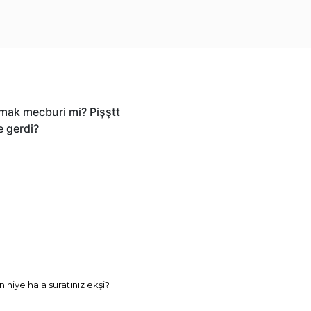
lmak mecburi mi? Pişştt
e gerdi?
 niye hala suratınız ekşi?
?