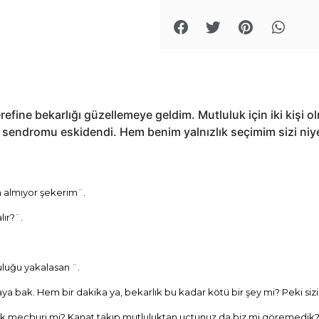
efine bekarlığı güzellemeye geldim. Mutluluk için iki kişi o
 sendromu eskidendi. Hem benim yalnızlık seçimim sizi niy
ım almıyor şekerim¨.
lır?¨.
luluğu yakalasan ¨.
a bak. Hem bir dakika ya, bekarlık bu kadar kötü bir şey mi? Peki sizin
lmak mecburi mi? Kanat takıp mutluluktan uçtunuz da biz mi göremedik