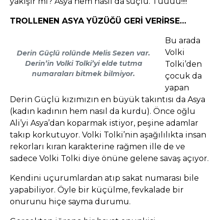
yakışır mı? Asya hem nasıl da suçlu. Tüüüü!!!!
TROLLENEN ASYA YÜZÜĞÜ GERİ VERİRSE…
Bu arada
Volki
Derin Güçlü rolünde Melis Sezen var.
Derin’in Volki Tolki’yi elde tutma
Tolki’den
numaraları bitmek bilmiyor.
çocuk da
yapan
Derin Güçlü kızımızın en büyük takıntısı da Asya
(kadın kadının hem nasıl da kurdu). Önce oğlu
Ali’yi Asya’dan koparmak istiyor, peşine adamlar
takıp korkutuyor. Volki Tolki’nin aşağılılıkta insan
rekorları kıran karakterine rağmen ille de ve
sadece Volki Tolki diye önüne gelene savaş açıyor.
Kendini uçurumlardan atıp sakat numarası bile
yapabiliyor. Öyle bir küçülme, fevkalade bir
onurunu hiçe sayma durumu.