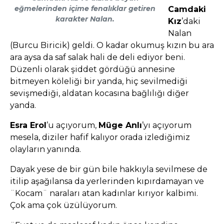
eğmelerinden içime fenalıklar getiren
Camdaki
karakter Nalan.
Kız
’daki
Nalan
(Burcu Biricik) geldi. O kadar okumuş kızın bu ara
ara aysa da saf salak hali de deli ediyor beni.
Düzenli olarak şiddet gördüğü annesine
bitmeyen köleliği bir yanda, hiç sevilmediği
sevişmediği, aldatan kocasına bağlılığı diğer
yanda.
Esra Erol
’u açıyorum,
Müge Anlı
’yı açıyorum
mesela, diziler hafif kalıyor orada izlediğimiz
olayların yanında.
Dayak yese de bir gün bile hakkıyla sevilmese de
itilip aşağılansa da yerlerinden kıpırdamayan ve
¨Kocam¨ naraları atan kadınlar kırıyor kalbimi.
Çok ama çok üzülüyorum.