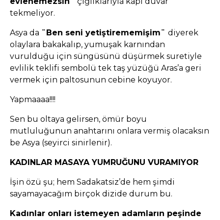
evlenemezsin¨
çığlıklarıyla kapı duvar
tekmeliyor.
Asya da
¨Ben seni yetiştirememişim¨
diyerek
olaylara bakakalıp, yumuşak karnından
vurulduğu için süngüsünü düşürmek suretiyle
evlilik teklifi sembolü tek taş yüzüğü Aras’a geri
vermek için paltosunun cebine koyuyor.
Yapmaaaa!!!!
Sen bu oltaya gelirsen, ömür boyu
mutluluğunun anahtarını onlara vermiş olacaksın
be Asya (seyirci sinirlenir).
KADINLAR MASAYA YUMRUĞUNU VURAMIYOR
İşin özü şu; hem Sadakatsiz’de hem şimdi
sayamayacağım birçok dizide durum bu.
Kadınlar onları istemeyen adamların peşinde