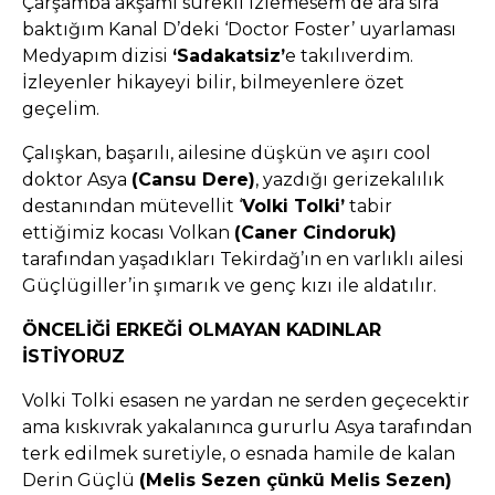
Çarşamba akşamı sürekli izlemesem de ara sıra
baktığım Kanal D’deki ‘Doctor Foster’ uyarlaması
Medyapım dizisi
‘Sadakatsiz’
e takılıverdim.
İzleyenler hikayeyi bilir, bilmeyenlere özet
geçelim.
Çalışkan, başarılı, ailesine düşkün ve aşırı cool
doktor Asya
(Cansu Dere)
, yazdığı gerizekalılık
destanından mütevellit ‘
Volki Tolki’
tabir
ettiğimiz kocası Volkan
(Caner Cindoruk)
tarafından yaşadıkları Tekirdağ’ın en varlıklı ailesi
Güçlügiller’in şımarık ve genç kızı ile aldatılır.
ÖNCELİĞİ ERKEĞİ OLMAYAN KADINLAR
İSTİYORUZ
Volki Tolki esasen ne yardan ne serden geçecektir
ama kıskıvrak yakalanınca gururlu Asya tarafından
terk edilmek suretiyle, o esnada hamile de kalan
Derin Güçlü
(Melis Sezen çünkü Melis Sezen)