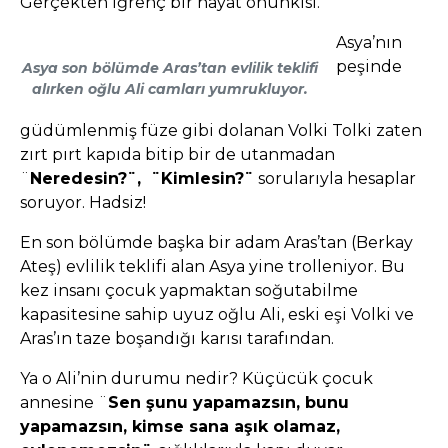
Gerçekten iğrenç bir hayat onunkisi.
Asya’nın
peşinde
Asya son bölümde Aras’tan evlilik teklifi
alırken oğlu Ali camları yumrukluyor.
güdümlenmiş füze gibi dolanan Volki Tolki zaten
zırt pırt kapıda bitip bir de utanmadan
¨
Neredesin?¨, ¨Kimlesin?¨
sorularıyla hesaplar
soruyor. Hadsiz!
En son bölümde başka bir adam Aras’tan (Berkay
Ateş) evlilik teklifi alan Asya yine trolleniyor. Bu
kez insanı çocuk yapmaktan soğutabilme
kapasitesine sahip uyuz oğlu Ali, eski eşi Volki ve
Aras’ın taze boşandığı karısı tarafından.
Ya o Ali’nin durumu nedir? Küçücük çocuk
annesine ¨
Sen şunu yapamazsın, bunu
yapamazsın, kimse sana aşık olamaz,