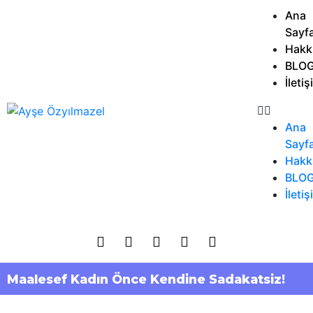
Ana
Sayf
Hakk
BLO
İleti
Ana
Sayf
Hakk
BLO
İleti
Maalesef Kadın Önce Kendine Sadakatsiz!